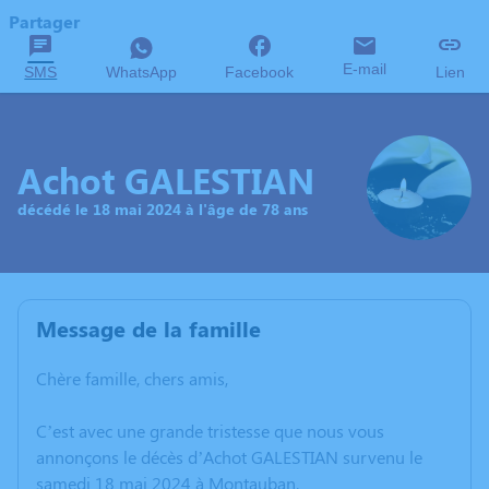
Partager
E-mail
SMS
WhatsApp
Facebook
Lien
Achot GALESTIAN
décédé le 18 mai 2024 à l'âge de 78 ans
Message de la famille
Chère famille, chers amis,
C’est avec une grande tristesse que nous vous
annonçons le décès d’Achot GALESTIAN survenu le
samedi 18 mai 2024 à Montauban.