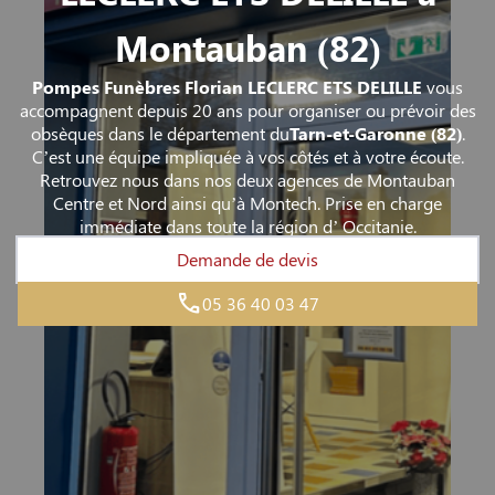
Montauban (82)
Pompes Funèbres Florian LECLERC ETS DELILLE
vous
accompagnent depuis 20 ans pour organiser ou prévoir des
obsèques dans le département du
Tarn-et-Garonne
(82)
.
C’est une équipe impliquée à vos côtés et à votre écoute.
Retrouvez nous dans nos deux agences de Montauban
Centre et Nord ainsi qu’à Montech. Prise en charge
immédiate dans toute la région d’ Occitanie.
Demande de devis
05 36 40 03 47