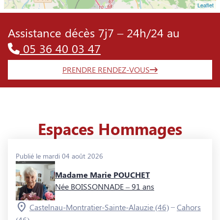
Leaflet
Assistance décès 7j7 – 24h/24 au
05 36 40 03 47
PRENDRE RENDEZ-VOUS
Espaces Hommages
Publié le mardi 04 août 2026
Madame Marie POUCHET
Née BOISSONNADE
– 91 ans
–
Castelnau-Montratier-Sainte-Alauzie (46)
Cahors
(46)