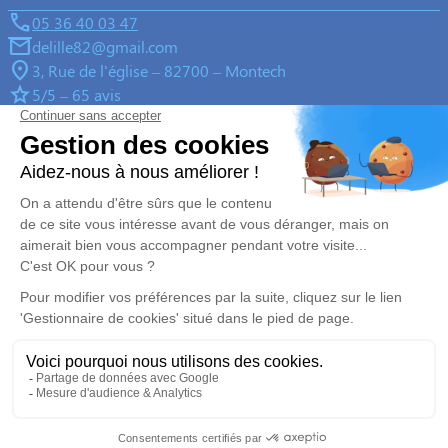
05 36 40 03 47
delille82@gmail.com
3, Rue de l'église – 82700 – Montech
5/5 – 65 avis
Nos Services
Liens utiles
Organiser des obsèques
Avis de décès
Monuments funéraires
Demande de rendez-vous en
agence
Services aux familles
Nos réseaux sociaux
Mentions légales
Politique de traitement des données personnelles
Politique d’utilisation des cookies
Gestionnaire de cookies
Zone d'intervention
Réalisation et référencement par