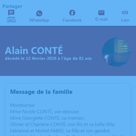
Partager
E-mail
SMS
WhatsApp
Facebook
Lien
Alain CONTÉ
décédé le 12 février 2026 à l'âge de 81 ans
Message de la famille
Montbartier
Mme Nicole CONTÉ, son épouse;
Mme Georgette CONTÉ, sa maman;
Olivier et Charlène CONTÉ, son fils et sa belle-fille;
Fabienne et Michel FABRE, sa fille et son gendre;