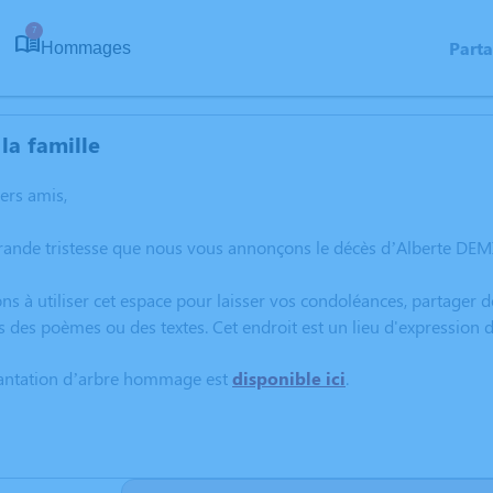
7
Part
Hommages
la famille
hers amis,
grande tristesse que nous vous annonçons le décès d’Alberte DEM
ns à utiliser cet espace pour laisser vos condoléances, partager
s des poèmes ou des textes. Cet endroit est un lieu d'expressio
lantation d’arbre hommage est
disponible ici
.