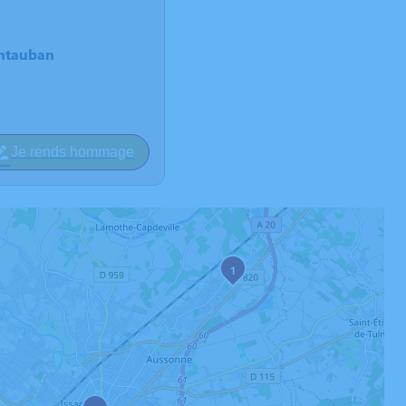
ontauban
Je rends hommage
1