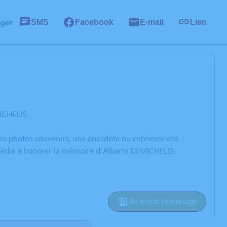
ager
SMS
Facebook
E-mail
Lien
ICHELIS.
 des photos souvenirs, une anecdote ou exprimer vos
n dédié à honorer la mémoire d’Alberte DEMICHELIS.
Je rends hommage