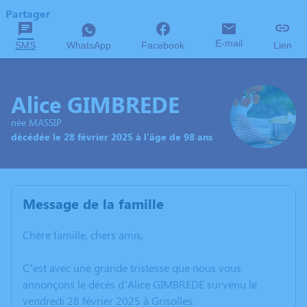
Partager
E-mail
SMS
WhatsApp
Facebook
Lien
Alice GIMBREDE
née MASSIP
décédée le 28 février 2025 à l'âge de 98 ans
Message de la famille
Chère famille, chers amis,
C’est avec une grande tristesse que nous vous
annonçons le décès d’Alice GIMBREDE survenu le
vendredi 28 février 2025 à Grisolles.