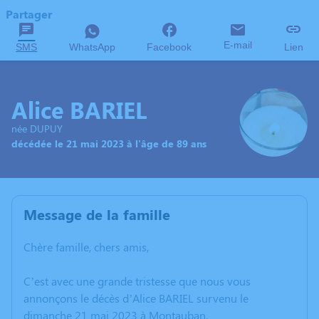
Partager
E-mail
SMS
WhatsApp
Facebook
Lien
Alice BARIEL
née DUPUY
décédée le 21 mai 2023 à l'âge de 89 ans
Message de la famille
Chère famille, chers amis,
C’est avec une grande tristesse que nous vous
annonçons le décès d’Alice BARIEL survenu le
dimanche 21 mai 2023 à Montauban.