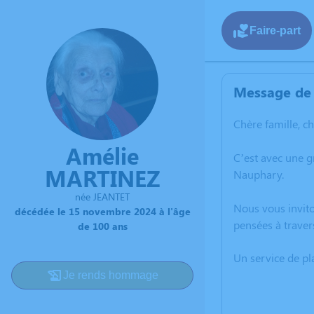
Faire-part
Message de 
Chère famille, c
Amélie
C’est avec une 
MARTINEZ
Nauphary.
née JEANTET
Nous vous invito
décédée le 15 novembre 2024 à l'âge
pensées à traver
de 100 ans
Un service de p
Je rends hommage