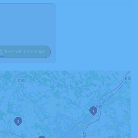
Je rends hommage
1
2