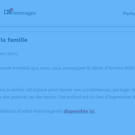
Part
Hommages
0
la famille
hers amis,
grande tristesse que nous vous annonçons le décès d’Amélie MA
ns à utiliser cet espace pour laisser vos condoléances, partager
s des poèmes ou des textes. Cet endroit est un lieu d'expressio
lantation d’arbre hommage est
disponible ici
.