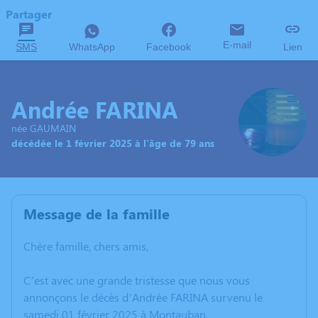
Partager
E-mail
SMS
WhatsApp
Facebook
Lien
Andrée FARINA
née GAUMAIN
décédée le 1 février 2025 à l'âge de 79 ans
Message de la famille
Chère famille, chers amis,
C’est avec une grande tristesse que nous vous
annonçons le décès d’Andrée FARINA survenu le
samedi 01 février 2025 à Montauban.