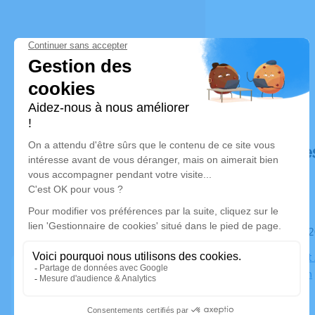
Déroulé de
Le samedi 
Eglise Saint
Montauban