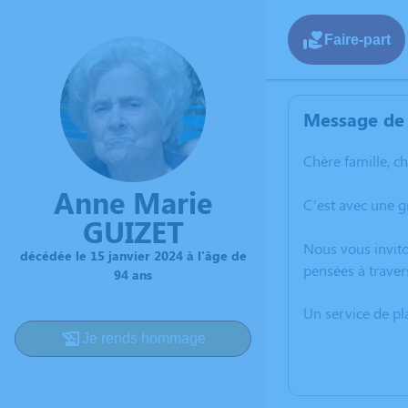
Faire-part
Message de 
Chère famille, c
Anne Marie
C’est avec une g
GUIZET
Nous vous invito
décédée le 15 janvier 2024 à l'âge de
pensées à traver
94 ans
Un service de p
Je rends hommage