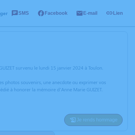
ager
SMS
Facebook
E-mail
Lien
UIZET survenu le lundi 15 janvier 2024 à Toulon.
 des photos souvenirs, une anecdote ou exprimer vos
n dédié à honorer la mémoire d’Anne Marie GUIZET.
Je rends hommage