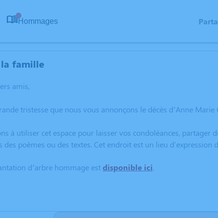
Part
Hommages
0
la famille
hers amis,
rande tristesse que nous vous annonçons le décès d’Anne Marie G
ns à utiliser cet espace pour laisser vos condoléances, partager
s des poèmes ou des textes. Cet endroit est un lieu d'expressio
lantation d’arbre hommage est
disponible ici
.