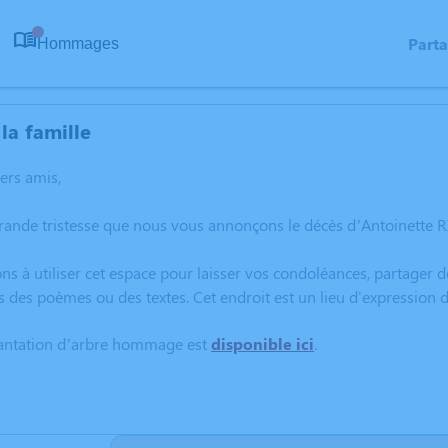
Part
Hommages
0
la famille
hers amis,
grande tristesse que nous vous annonçons le décès d’Antoinett
ns à utiliser cet espace pour laisser vos condoléances, partager
s des poèmes ou des textes. Cet endroit est un lieu d'expressio
lantation d’arbre hommage est
disponible ici
.