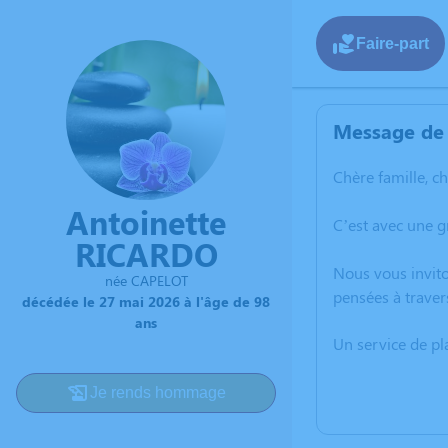
Faire-part
Message de 
Chère famille, c
Antoinette
C’est avec une 
RICARDO
Nous vous invito
née CAPELOT
pensées à traver
décédée le 27 mai 2026 à l'âge de 98
ans
Un service de p
Je rends hommage