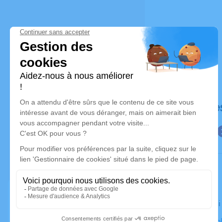
Déroulé de
Le vendred
Moissac-Abb