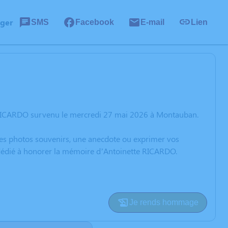
ager
SMS
Facebook
E-mail
Lien
e RICARDO survenu le mercredi 27 mai 2026 à Montauban.
 des photos souvenirs, une anecdote ou exprimer vos
n dédié à honorer la mémoire d’Antoinette RICARDO.
Je rends hommage