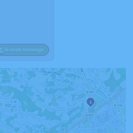
Je rends hommage
2