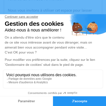
Nous vous invitons à utiliser cet espace pour laisser
vos condoléances, partager des photos souvenirs, une
anecdote ou exprimer vos pensées à travers des
poèmes ou des textes. Cet endroit est un lieu
d'expression dédié à honorer la mémoire de Baptistine
MOLINIÉ.
Un service de plantation d’arbre hommage est
disponible ici
.
Je rends hommage
Cérémonie religieuse
mardi 23 avril 2024 à 10h30
4
Église Notre Dame de la Visitation de
Montech
Faire-part
Hommages
Boulevard de la République