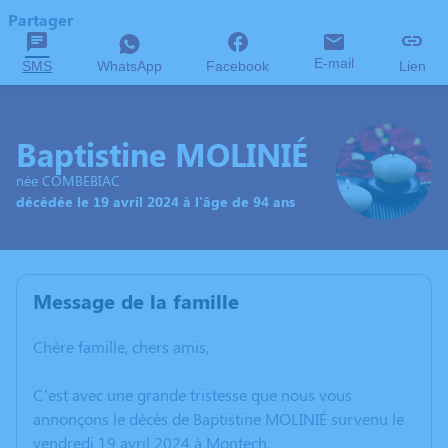
Partager
E-mail
SMS
WhatsApp
Facebook
Lien
Baptistine MOLINIÉ
née COMBEBIAC
décédée le 19 avril 2024 à l'âge de 94 ans
Message de la famille
Chère famille, chers amis,
C’est avec une grande tristesse que nous vous
annonçons le décès de Baptistine MOLINIÉ survenu le
vendredi 19 avril 2024 à Montech.