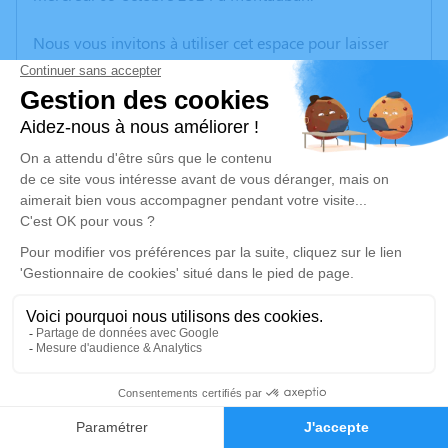
Nous vous invitons à utiliser cet espace pour laisser
vos condoléances, partager des photos souvenirs, une
anecdote ou exprimer vos pensées à travers des
poèmes ou des textes. Cet endroit est un lieu
d'expression dédié à honorer la mémoire de Bernard
DE GRENIER.
Un service de plantation d’arbre hommage est
disponible ici
.
Je rends hommage
Cérémonie religieuse
lundi 14 octobre 2024 à 11h15
1
Crématorium de Montauban
100 Route de Saint-Martial
Faire-part
Hommages
82000 Montauban