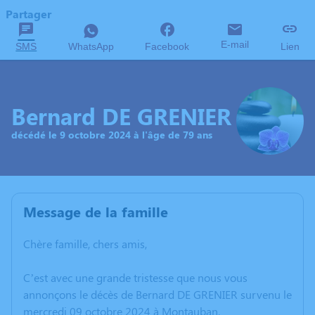
Partager
E-mail
SMS
WhatsApp
Facebook
Lien
Bernard DE GRENIER
décédé le 9 octobre 2024 à l'âge de 79 ans
Message de la famille
Chère famille, chers amis,
C’est avec une grande tristesse que nous vous
annonçons le décès de Bernard DE GRENIER survenu le
mercredi 09 octobre 2024 à Montauban.