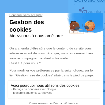
Les inform
Activez une aler
Recevoir une aler
Je veux êtr
Rendez h
Plantez un 