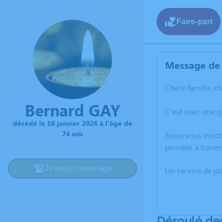
Faire-part
Message de 
Chère famille, c
Bernard GAY
C’est avec une 
décédé le 18 janvier 2026 à l'âge de
74 ans
Nous vous invito
pensées à traver
Je rends hommage
Un service de p
Déroulé de