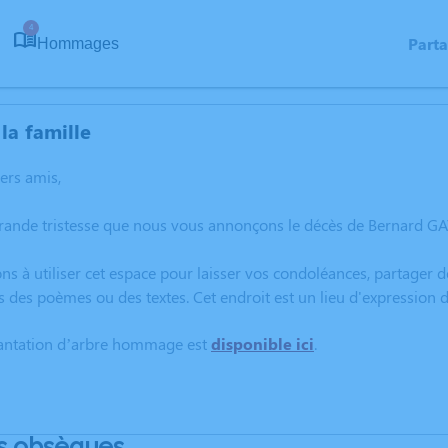
4
Part
Hommages
la famille
hers amis,
grande tristesse que nous vous annonçons le décès de Bernard G
ns à utiliser cet espace pour laisser vos condoléances, partager
s des poèmes ou des textes. Cet endroit est un lieu d'expression
lantation d’arbre hommage est
disponible ici
.
s obsèques