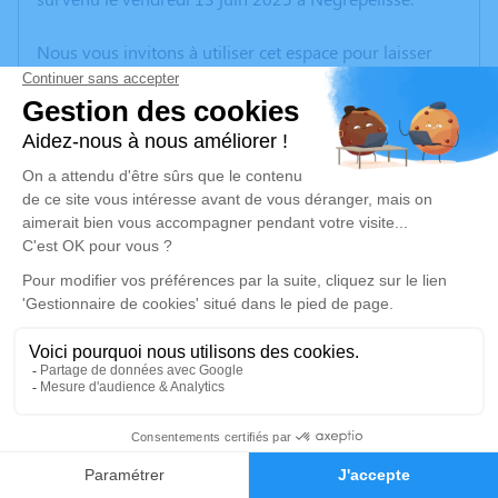
Nous vous invitons à utiliser cet espace pour laisser
vos condoléances, partager des photos souvenirs, une
anecdote ou exprimer vos pensées à travers des
poèmes ou des textes. Cet endroit est un lieu
d'expression dédié à honorer la mémoire de Christiane
ARNAUDON.
Un service de plantation d’arbre hommage est
disponible ici
.
Je rends hommage
Cérémonie civile
mercredi 18 juin 2025 à 11h15
1
Crématorium de Montauban
100 Route de Saint-Martial
Faire-part
Hommages
82000 Montauban