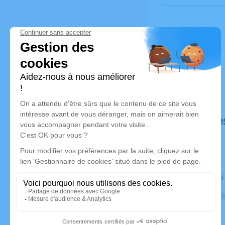
Déroulé de
Le vendred
Cimetière U