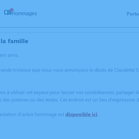
Part
Hommages
0
la famille
hers amis,
grande tristesse que nous vous annonçons le décès de Claudette
ns à utiliser cet espace pour laisser vos condoléances, partager
s des poèmes ou des textes. Cet endroit est un lieu d'expression
lantation d’arbre hommage est
disponible ici
.