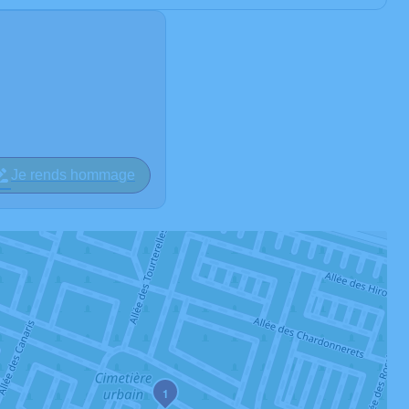
Je rends hommage
1