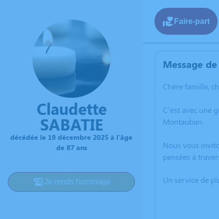
Faire-part
Message de 
Chère famille, c
Claudette
C’est avec une 
SABATIE
Montauban.
décédée le 19 décembre 2025 à l'âge
Nous vous invito
de 87 ans
pensées à traver
Un service de p
Je rends hommage