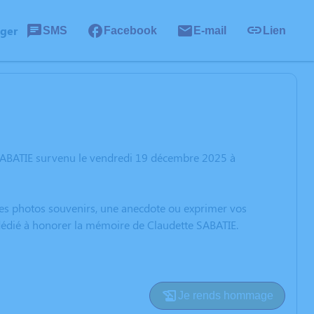
ager
SMS
Facebook
E-mail
Lien
 SABATIE survenu le vendredi 19 décembre 2025 à
 des photos souvenirs, une anecdote ou exprimer vos
 dédié à honorer la mémoire de Claudette SABATIE.
Je rends hommage