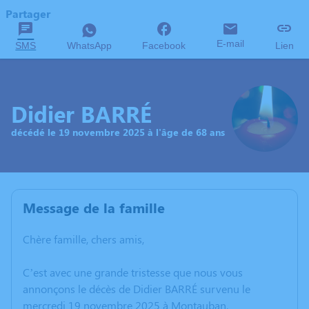
Partager
E-mail
SMS
WhatsApp
Facebook
Lien
Didier BARRÉ
décédé le 19 novembre 2025 à l'âge de 68 ans
Message de la famille
Chère famille, chers amis,
C’est avec une grande tristesse que nous vous
annonçons le décès de Didier BARRÉ survenu le
mercredi 19 novembre 2025 à Montauban.