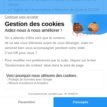
10h30
à l’ Église de l'Assomption à Monclar-de-Quercy 82230
Nous vous invitons à utiliser cet espace pour laisser
vos condoléances, partager des photos souvenirs, une
anecdote ou exprimer vos pensées à travers des
poèmes ou des textes. Cet endroit est un lieu
d'expression dédié à honorer la mémoire d’Elie
BOISSET.
Un service de plantation d’arbre hommage est
disponible ici
.
Je rends hommage
Cérémonie religieuse
19
jeudi 16 octobre 2025 à 10h30
Église Monclar de Quercy-Assomption de
Faire-part
Hommages
Monclar-de-Quercy