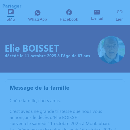
Partager
E-mail
SMS
WhatsApp
Facebook
Lien
Elie BOISSET
décédé le 11 octobre 2025 à l'âge de 87 ans
Message de la famille
Chère famille, chers amis,
C’est avec une grande tristesse que nous vous
annonçons le décès d’Elie BOISSET
survenu le samedi 11 octobre 2025 à Montauban.
La cérémonie se déroulera le jeudi 16 octobre 2025 à