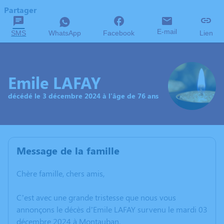
Partager
E-mail
SMS
WhatsApp
Facebook
Lien
Emile LAFAY
décédé le 3 décembre 2024 à l'âge de 76 ans
Message de la famille
Chère famille, chers amis,
C’est avec une grande tristesse que nous vous
annonçons le décès d’Emile LAFAY survenu le mardi 03
décembre 2024 à Montauban.