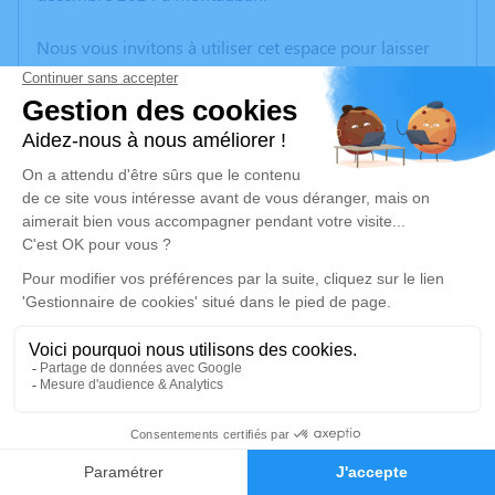
Nous vous invitons à utiliser cet espace pour laisser
vos condoléances, partager des photos souvenirs, une
anecdote ou exprimer vos pensées à travers des
poèmes ou des textes. Cet endroit est un lieu
d'expression dédié à honorer la mémoire d’Emile
LAFAY.
Un service de plantation d’arbre hommage est
disponible ici
.
Je rends hommage
Crémation
mardi 10 décembre 2024 à 11h30
1
Crématorium de Montauban
100 Route de Saint-Martial
Faire-part
Hommages
82000 Montauban