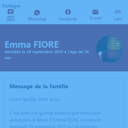
Partager
E-mail
SMS
WhatsApp
Facebook
Lien
Emma FIORE
décédée le 19 septembre 2025 à l'âge de 76
ans
Message de la famille
Chère famille, chers amis,
C’est avec une grande tristesse que nous vous
annonçons le décès d’Emma FIORE survenu le
vendredi 19 septembre 2025 à Cornebarrieu.