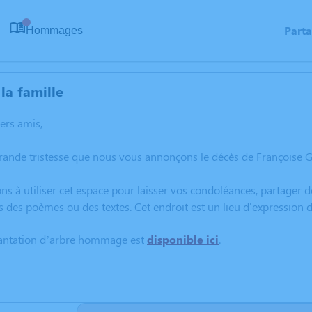
Part
Hommages
0
la famille
hers amis,
grande tristesse que nous vous annonçons le décès de Françoise
ns à utiliser cet espace pour laisser vos condoléances, partager
s des poèmes ou des textes. Cet endroit est un lieu d'expression
lantation d’arbre hommage est
disponible ici
.