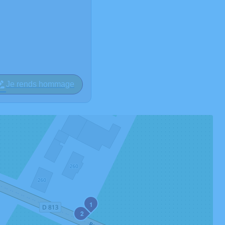
Je rends hommage
1
2