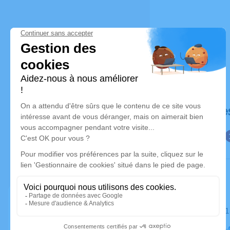
Déroulé de
Le samedi 
Cimetière M