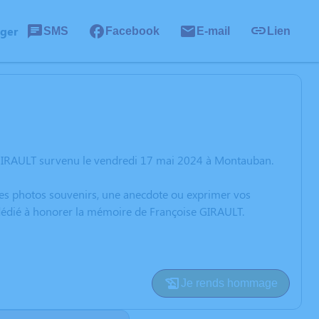
ager
SMS
Facebook
E-mail
Lien
 GIRAULT survenu le vendredi 17 mai 2024 à Montauban.
 des photos souvenirs, une anecdote ou exprimer vos
 dédié à honorer la mémoire de Françoise GIRAULT.
Je rends hommage