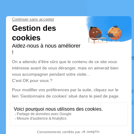
Déroulé de
Le mardi 2
Église, 821