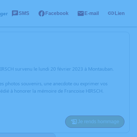
ager
SMS
Facebook
E-mail
Lien
HIRSCH survenu le lundi 20 février 2023 à Montauban.
 des photos souvenirs, une anecdote ou exprimer vos
n dédié à honorer la mémoire de Francoise HIRSCH.
Je rends hommage