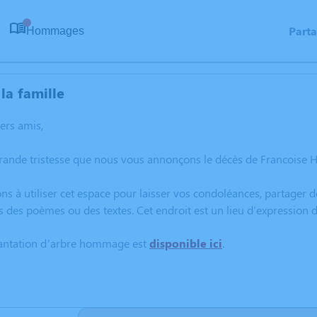
Part
Hommages
0
la famille
hers amis,
rande tristesse que nous vous annonçons le décès de Francoise 
ns à utiliser cet espace pour laisser vos condoléances, partager
s des poèmes ou des textes. Cet endroit est un lieu d'expressio
lantation d’arbre hommage est
disponible ici
.