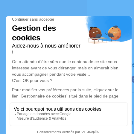
Déroulé de
Le mardi 2
Église, Egli