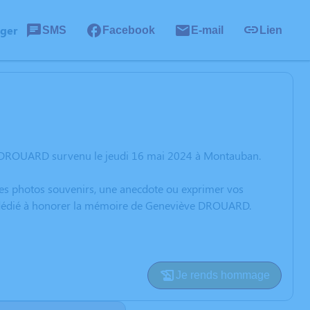
ager
SMS
Facebook
E-mail
Lien
e DROUARD survenu le jeudi 16 mai 2024 à Montauban.
 des photos souvenirs, une anecdote ou exprimer vos
on dédié à honorer la mémoire de Geneviève DROUARD.
Je rends hommage