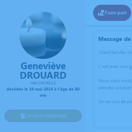
Faire-part
Message de 
Chère famille, c
Geneviève
C’est avec une 
DROUARD
Nous vous invito
née LACAILLE
pensées à traver
décédée le 16 mai 2024 à l'âge de 80
ans
Un service de p
Je rends hommage