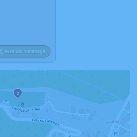
Je rends hommage
2