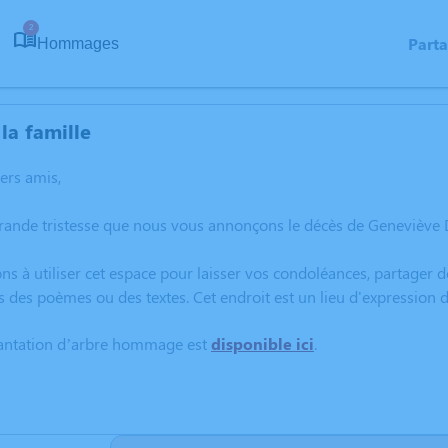
2
Part
Hommages
la famille
hers amis,
grande tristesse que nous vous annonçons le décès de Genevièv
ns à utiliser cet espace pour laisser vos condoléances, partager
s des poèmes ou des textes. Cet endroit est un lieu d'expressi
lantation d’arbre hommage est
disponible ici
.