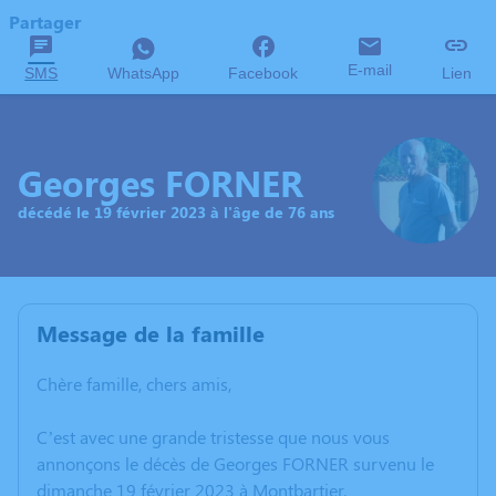
Partager
E-mail
SMS
WhatsApp
Facebook
Lien
Georges FORNER
décédé le 19 février 2023 à l'âge de 76 ans
Message de la famille
Chère famille, chers amis,
C’est avec une grande tristesse que nous vous
annonçons le décès de Georges FORNER survenu le
dimanche 19 février 2023 à Montbartier.