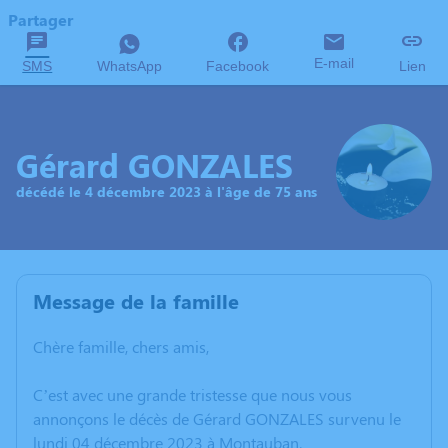
Partager
E-mail
SMS
WhatsApp
Facebook
Lien
Gérard GONZALES
décédé le 4 décembre 2023 à l'âge de 75 ans
Message de la famille
Chère famille, chers amis,
C’est avec une grande tristesse que nous vous
annonçons le décès de Gérard GONZALES survenu le
lundi 04 décembre 2023 à Montauban.