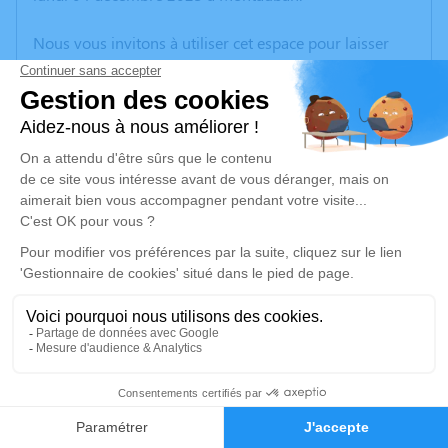
Nous vous invitons à utiliser cet espace pour laisser
vos condoléances, partager des photos souvenirs, une
anecdote ou exprimer vos pensées à travers des
poèmes ou des textes. Cet endroit est un lieu
d'expression dédié à honorer la mémoire de Gérard
GONZALES.
Un service de plantation d’arbre hommage est
disponible ici
.
Je rends hommage
Cérémonie religieuse
samedi 09 décembre 2023 à 11h00
5
Eglise Saint Jean Villenouvelle de Montauban
Grande Rue Villenouvelle
Faire-part
Hommages
82000 Montauban