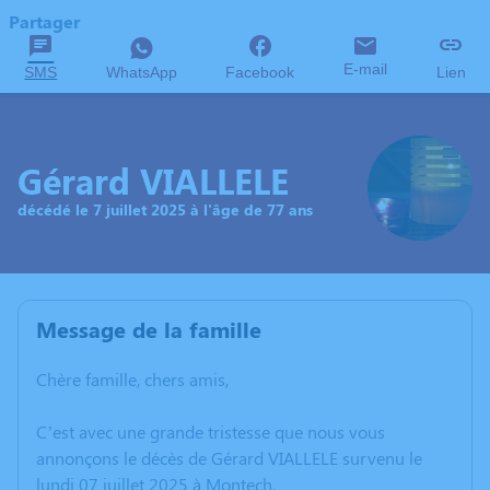
Partager
E-mail
SMS
WhatsApp
Facebook
Lien
Gérard VIALLELE
décédé le 7 juillet 2025 à l'âge de 77 ans
Message de la famille
Chère famille, chers amis,
C’est avec une grande tristesse que nous vous
annonçons le décès de Gérard VIALLELE survenu le
lundi 07 juillet 2025 à Montech.