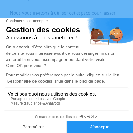
Nous vous invitons à utiliser cet espace pour laisser
vos condoléances, partager des photos souvenirs, une
anecdote ou exprimer vos pensées à travers des
poèmes ou des textes. Cet endroit est un lieu
d'expression dédié à honorer la mémoire de Gérard
VIALLELE.
Un service de plantation d’arbre hommage est
disponible ici
.
Je rends hommage
Cérémonie religieuse
Ce service se déroulera dans l'intimité familiale
4
Faire-part
Hommages
Je rends hommage