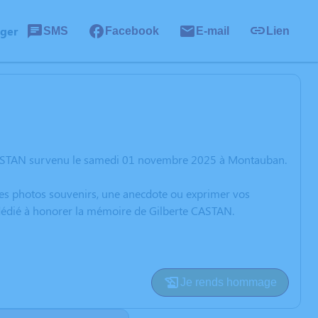
ager
SMS
Facebook
E-mail
Lien
 CASTAN survenu le samedi 01 novembre 2025 à Montauban.
 des photos souvenirs, une anecdote ou exprimer vos
 dédié à honorer la mémoire de Gilberte CASTAN.
Je rends hommage