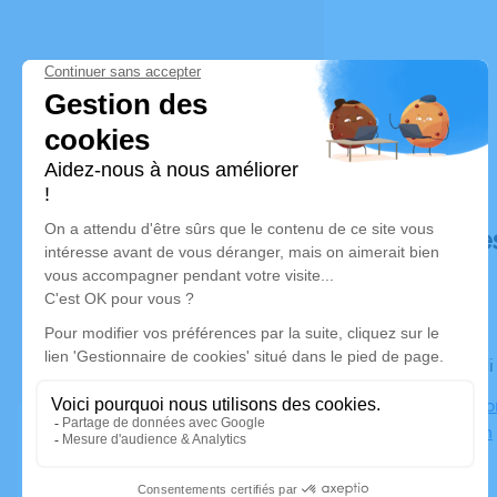
Déroulé de
Le vendred
Église de Fo
Montauban