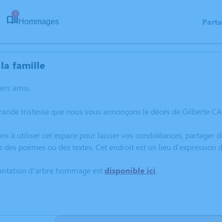
8
Part
Hommages
la famille
hers amis,
grande tristesse que nous vous annonçons le décès de Gilberte
ns à utiliser cet espace pour laisser vos condoléances, partager
s des poèmes ou des textes. Cet endroit est un lieu d'expression
lantation d’arbre hommage est
disponible ici
.