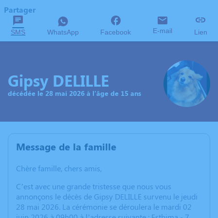
Partager
E-mail
SMS
WhatsApp
Facebook
Lien
Gipsy DELILLE
décédée le 28 mai 2026 à l'âge de 15 ans
Message de la famille
Chère famille, chers amis,
C’est avec une grande tristesse que nous vous
annonçons le décès de Gipsy DELILLE survenu le jeudi
28 mai 2026. La cérémonie se déroulera le mardi 02
juin 2026 à 09h00 à l’adresse suivante : Esthima - 7