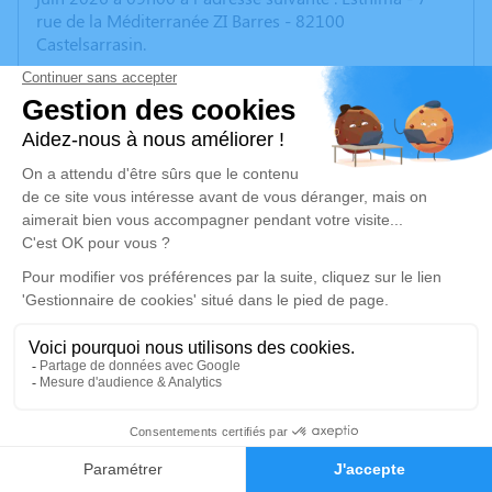
rue de la Méditerranée ZI Barres - 82100
Castelsarrasin.
Nous vous invitons à utiliser cet espace pour laisser
vos condoléances, partager des photos souvenirs, une
anecdote ou exprimer vos pensées à travers des
poèmes ou des textes. Cet endroit est un lieu
d'expression dédié à honorer la mémoire de Gipsy
DELILLE.
Un service de plantation d’arbre hommage est
disponible ici
.
Je rends hommage
10
Faire-part
Hommages