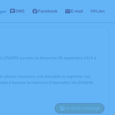
ager
SMS
Facebook
E-mail
Lien
 CALLENAERE survenu le dimanche 08 septembre 2024 à
 des photos souvenirs, une anecdote ou exprimer vos
n dédié à honorer la mémoire d’Henriette CALLENAERE.
Je rends hommage