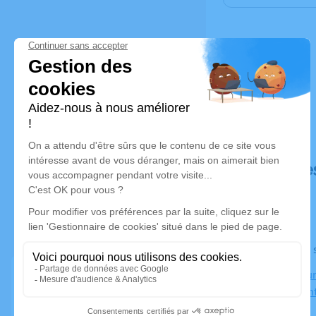
Déroulé de
Le jeudi 1
Crématorium
82000 Mon