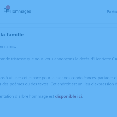
1
Part
Hommages
la famille
hers amis,
grande tristesse que nous vous annonçons le décès d’Henriette
ns à utiliser cet espace pour laisser vos condoléances, partager
s des poèmes ou des textes. Cet endroit est un lieu d'expressio
lantation d’arbre hommage est
disponible ici
.