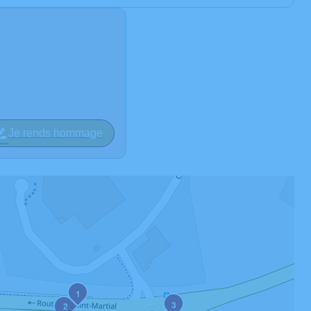
Je rends hommage
1
3
2