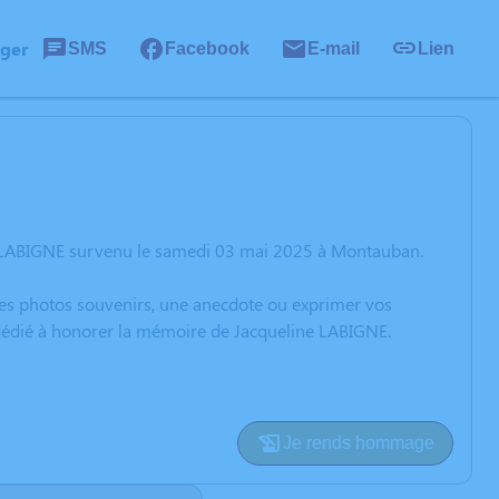
ager
SMS
Facebook
E-mail
Lien
e LABIGNE survenu le samedi 03 mai 2025 à Montauban.
 des photos souvenirs, une anecdote ou exprimer vos
 dédié à honorer la mémoire de Jacqueline LABIGNE.
Je rends hommage