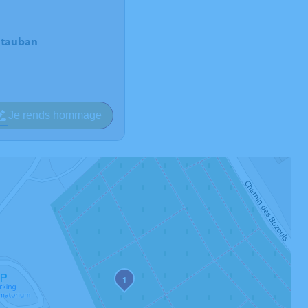
ntauban
Je rends hommage
1