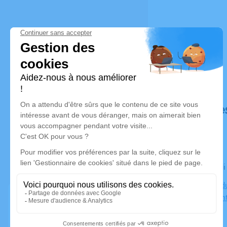
Déroulé de
Le vendred
Cimetière d
82000 Mon