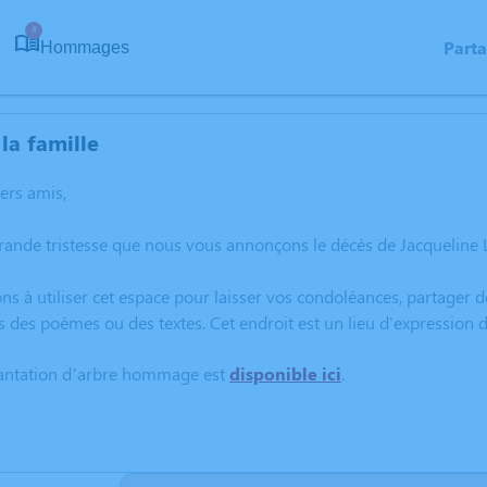
4
Part
Hommages
la famille
hers amis,
grande tristesse que nous vous annonçons le décès de Jacquelin
ns à utiliser cet espace pour laisser vos condoléances, partager
s des poèmes ou des textes. Cet endroit est un lieu d'expression
lantation d’arbre hommage est
disponible ici
.