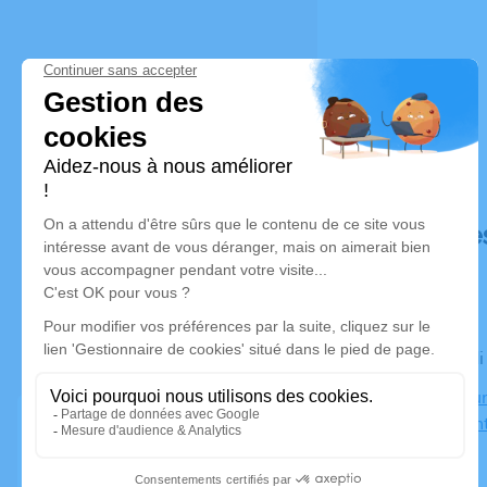
Déroulé de
Le vendred
Crématorium
82000 Mon