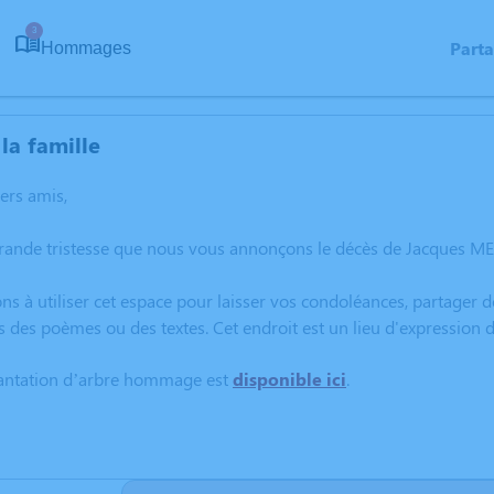
3
Part
Hommages
la famille
hers amis,
grande tristesse que nous vous annonçons le décès de Jacques 
ns à utiliser cet espace pour laisser vos condoléances, partager
s des poèmes ou des textes. Cet endroit est un lieu d'expressio
lantation d’arbre hommage est
disponible ici
.