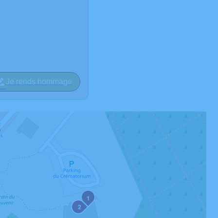
Je rends hommage
1
2