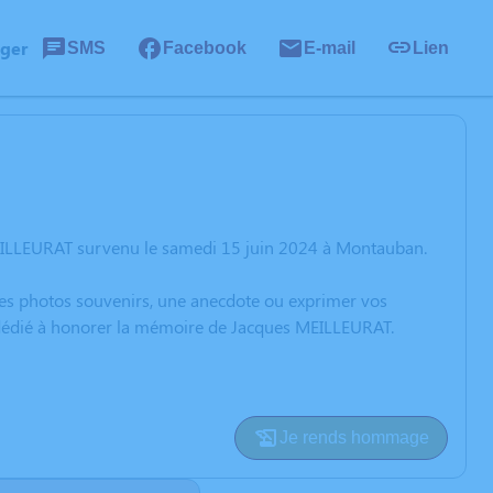
ager
SMS
Facebook
E-mail
Lien
MEILLEURAT survenu le samedi 15 juin 2024 à Montauban.
 des photos souvenirs, une anecdote ou exprimer vos
n dédié à honorer la mémoire de Jacques MEILLEURAT.
Je rends hommage