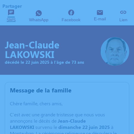
Partager
E-mail
SMS
WhatsApp
Facebook
Lien
Jean-Claude
LAKOWSKI
décédé le 22 juin 2025 à l'âge de 73 ans
Message de la famille
Chère famille, chers amis,
C'est avec une grande tristesse que nous vous
annonçons le décès de
Jean-Claude
LAKOWSKI
survenu le
dimanche 22 juin 2025
à
Montauban. La cérémonie religieuse se déroulera le