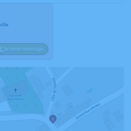
ille
Je rends hommage
1