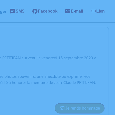
ager
SMS
Facebook
E-mail
Lien
de PETITJEAN survenu le vendredi 15 septembre 2023 à
 des photos souvenirs, une anecdote ou exprimer vos
n dédié à honorer la mémoire de Jean-Claude PETITJEAN.
Je rends hommage