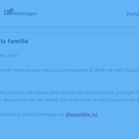
Part
Hommages
0
la famille
hers amis,
grande tristesse que nous vous annonçons le décès de Jean-Clau
ns à utiliser cet espace pour laisser vos condoléances, partager
s des poèmes ou des textes. Cet endroit est un lieu d'expressio
lantation d’arbre hommage est
disponible ici
.