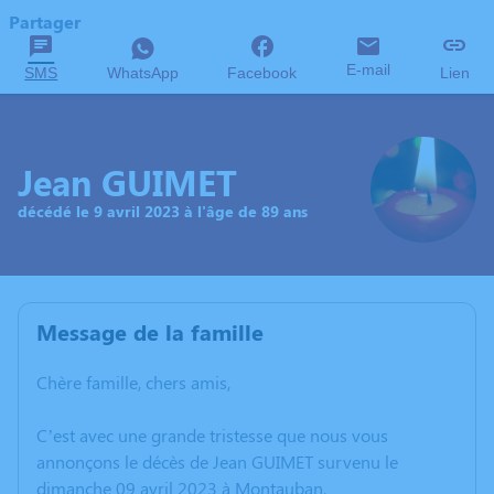
Partager
E-mail
SMS
WhatsApp
Facebook
Lien
Jean GUIMET
décédé le 9 avril 2023 à l'âge de 89 ans
Message de la famille
Chère famille, chers amis,
C’est avec une grande tristesse que nous vous
annonçons le décès de Jean GUIMET survenu le
dimanche 09 avril 2023 à Montauban.