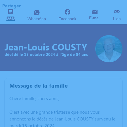
Partager
E-mail
SMS
WhatsApp
Facebook
Lien
Jean-Louis COUSTY
décédé le 15 octobre 2024 à l'âge de 84 ans
Message de la famille
Chère famille, chers amis,
C’est avec une grande tristesse que nous vous
annonçons le décès de Jean-Louis COUSTY survenu le
mardi 15 octobre 2024.