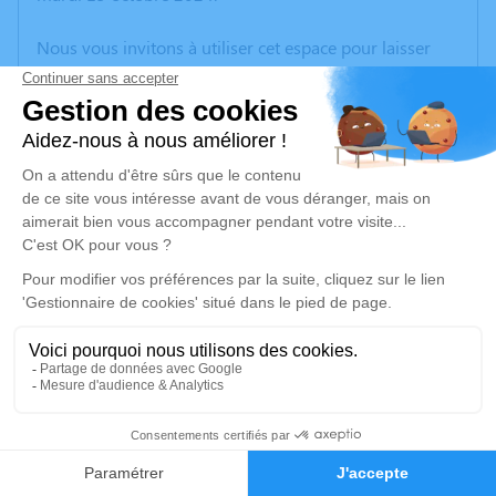
Nous vous invitons à utiliser cet espace pour laisser
vos condoléances, partager des photos souvenirs, une
anecdote ou exprimer vos pensées à travers des
poèmes ou des textes. Cet endroit est un lieu
d'expression dédié à honorer la mémoire de Jean-
Louis COUSTY.
Un service de plantation d’arbre hommage est
disponible ici
.
Je rends hommage
Cérémonie religieuse
lundi 21 octobre 2024 à 11h30
3
Église Montauban-Gasseras de Montauban
rue de l'Abbé J. Mercadier
Faire-part
Hommages
82000 Montauban