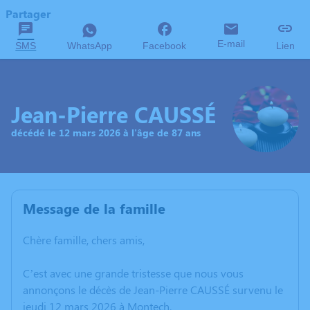
Partager
E-mail
SMS
WhatsApp
Facebook
Lien
Jean-Pierre CAUSSÉ
décédé le 12 mars 2026 à l'âge de 87 ans
Message de la famille
Chère famille, chers amis,
C’est avec une grande tristesse que nous vous
annonçons le décès de Jean-Pierre CAUSSÉ survenu le
jeudi 12 mars 2026 à Montech.