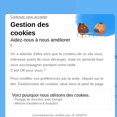
Déroulé de
Le mercred
Eglise Notre
République