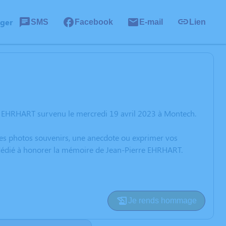
ager
SMS
Facebook
E-mail
Lien
e EHRHART survenu le mercredi 19 avril 2023 à Montech.
 des photos souvenirs, une anecdote ou exprimer vos
n dédié à honorer la mémoire de Jean-Pierre EHRHART.
Je rends hommage