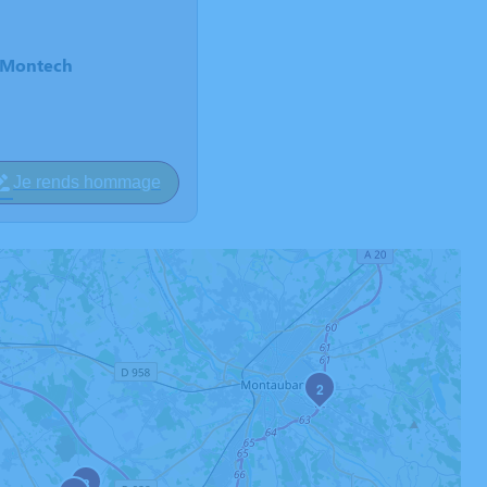
e Montech
Je rends hommage
2
3