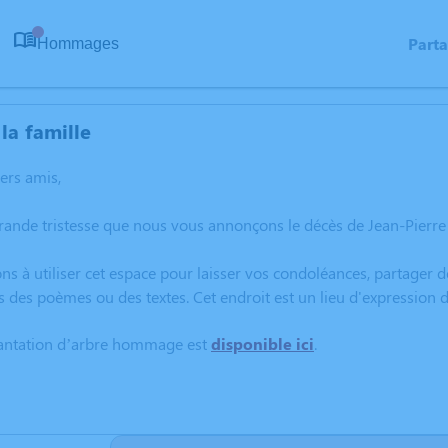
Part
Hommages
0
la famille
hers amis,
grande tristesse que nous vous annonçons le décès de Jean-Pierr
ns à utiliser cet espace pour laisser vos condoléances, partager
s des poèmes ou des textes. Cet endroit est un lieu d'expressio
lantation d’arbre hommage est
disponible ici
.