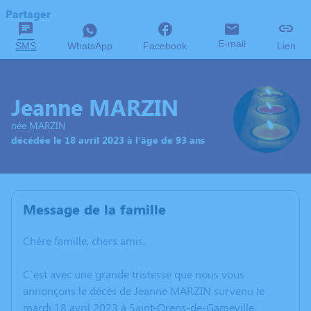
Partager
E-mail
SMS
WhatsApp
Facebook
Lien
Jeanne MARZIN
née MARZIN
décédée le 18 avril 2023 à l'âge de 93 ans
Message de la famille
Chère famille, chers amis,
C’est avec une grande tristesse que nous vous
annonçons le décès de Jeanne MARZIN survenu le
mardi 18 avril 2023 à Saint-Orens-de-Gameville.