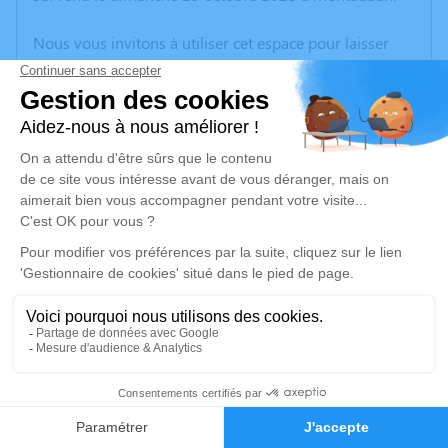
Nous vous invitons à utiliser cet espace pour laisser
vos condoléances, partager des photos souvenirs, une
anecdote ou exprimer vos pensées à travers des
poèmes ou des textes. Cet endroit est un lieu
d'expression dédié à honorer la mémoire de José
Pedro DOS SANTOS JESUS.
Un service de plantation d’arbre hommage est
disponible ici
.
Je rends hommage
Cérémonie religieuse
lundi 06 novembre 2023 à 10h30
10
Sainte Thérèse de Montauban
130 avenue Charles de Gaulle
Faire-part
Hommages
82000 Montauban