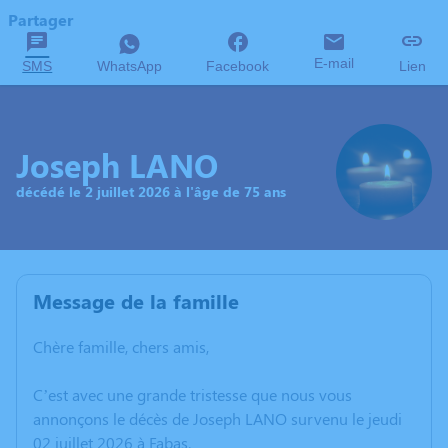
Partager
E-mail
SMS
WhatsApp
Facebook
Lien
Joseph LANO
décédé le 2 juillet 2026 à l'âge de 75 ans
Message de la famille
Chère famille, chers amis,
C’est avec une grande tristesse que nous vous
annonçons le décès de Joseph LANO survenu le jeudi
02 juillet 2026 à Fabas.