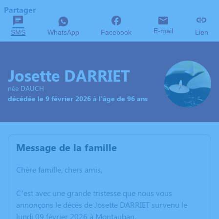
Partager
E-mail
SMS
WhatsApp
Facebook
Lien
Josette DARRIET
née DAUCH
décédée le 9 février 2026 à l'âge de 96 ans
Message de la famille
Chère famille, chers amis,
C’est avec une grande tristesse que nous vous
annonçons le décès de Josette DARRIET survenu le
lundi 09 février 2026 à Montauban.