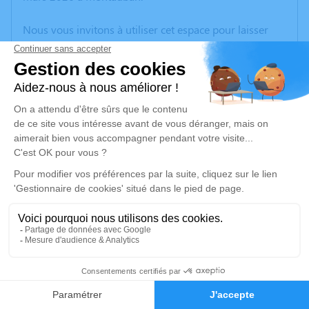
Nous vous invitons à utiliser cet espace pour laisser
vos condoléances, partager des photos souvenirs, une
anecdote ou exprimer vos pensées à travers des
poèmes ou des textes. Cet endroit est un lieu
d'expression dédié à honorer la mémoire de Louis
GATTI.
Un service de plantation d’arbre hommage est
disponible ici
.
Je rends hommage
Cérémonie religieuse
vendredi 06 mars 2026 à 15h00
1
Église Notre Dame de la Visitation de
Montech
Faire-part
Hommages
Boulevard de la République