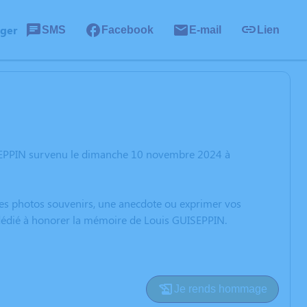
ager
SMS
Facebook
E-mail
Lien
ISEPPIN survenu le dimanche 10 novembre 2024 à
 des photos souvenirs, une anecdote ou exprimer vos
n dédié à honorer la mémoire de Louis GUISEPPIN.
Je rends hommage