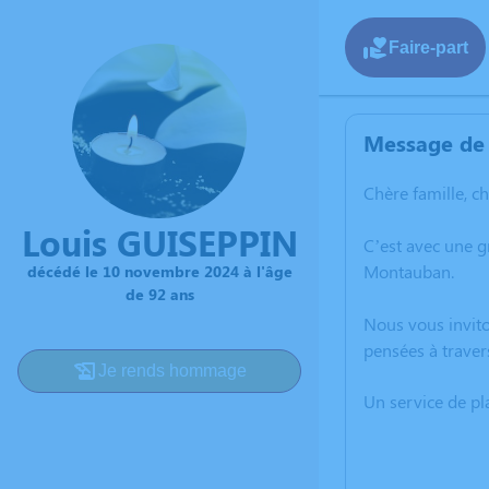
Faire-part
Message de 
Chère famille, c
Louis GUISEPPIN
C’est avec une 
Montauban.
décédé le 10 novembre 2024 à l'âge
de 92 ans
Nous vous invito
pensées à traver
Je rends hommage
Un service de p