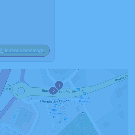
Je rends hommage
1
2