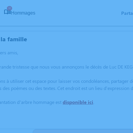
12
Part
Hommages
la famille
hers amis,
grande tristesse que nous vous annonçons le décès de Luc DE KE
ns à utiliser cet espace pour laisser vos condoléances, partager
s des poèmes ou des textes. Cet endroit est un lieu d'expression
lantation d’arbre hommage est
disponible ici
.