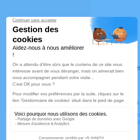
Déroulé de
Le mercredi
Crématorium
82000 Mon