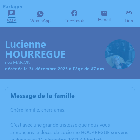
Partager
E-mail
SMS
WhatsApp
Facebook
Lien
Lucienne
HOURREGUE
née MARION
décédée le 31 décembre 2023 à l'âge de 87 ans
Message de la famille
Chère famille, chers amis,
C’est avec une grande tristesse que nous vous
annonçons le décès de Lucienne HOURREGUE survenu
le dimanche 31 décembre 2023 à Montech.