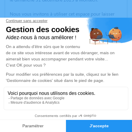
Nous vous invitons à utiliser cet espace pour laisser
vos condoléances, partager des photos souvenirs, une
anecdote ou exprimer vos pensées à travers des
poèmes ou des textes. Cet endroit est un lieu
d'expression dédié à honorer la mémoire de Lucienne
HOURREGUE.
Un service de plantation d’arbre hommage est
disponible ici
.
Je rends hommage
Cérémonie religieuse
lundi 08 janvier 2024 à 10h30
3
Église Notre Dame de la Visitation de
Montech
Faire-part
Hommages
9 Rue Sadi Carnot