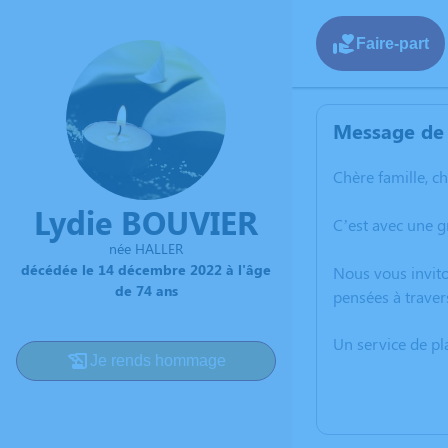
Faire-part
Message de 
Chère famille, c
Lydie BOUVIER
C’est avec une 
née HALLER
décédée le 14 décembre 2022 à l'âge
Nous vous invito
de 74 ans
pensées à traver
Un service de p
Je rends hommage