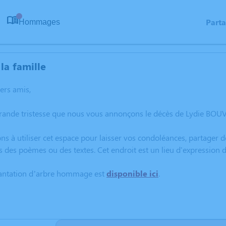
Part
Hommages
0
la famille
hers amis,
grande tristesse que nous vous annonçons le décès de Lydie BO
ns à utiliser cet espace pour laisser vos condoléances, partager
s des poèmes ou des textes. Cet endroit est un lieu d'expressio
lantation d’arbre hommage est
disponible ici
.