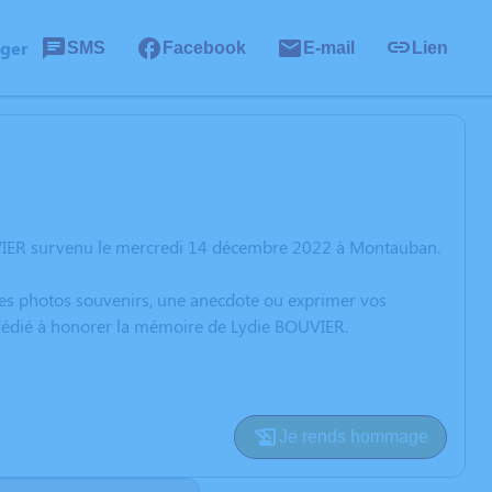
ager
SMS
Facebook
E-mail
Lien
UVIER survenu le mercredi 14 décembre 2022 à Montauban.
 des photos souvenirs, une anecdote ou exprimer vos
n dédié à honorer la mémoire de Lydie BOUVIER.
Je rends hommage