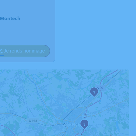
e Montech
Je rends hommage
1
3