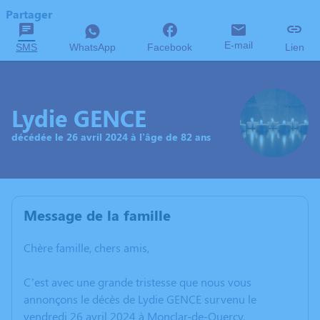
Partager
E-mail
SMS
WhatsApp
Facebook
Lien
Lydie GENCE
décédée le 26 avril 2024 à l'âge de 82 ans
Message de la famille
Chère famille, chers amis,
C’est avec une grande tristesse que nous vous
annonçons le décès de Lydie GENCE survenu le
vendredi 26 avril 2024 à Monclar-de-Quercy.