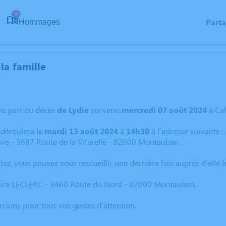
10
Part
Hommages
la famille
ns part du décès
de Lydie
survenu
mercredi 07 août 2024
à Cah
 déroulera le
mardi 13 août 2024
à
14h30
à l'adresse suivante :
ve - 3687 Route de la Vitarelle - 82000 Montauban.
itez, vous pouvez vous reccueillir une dernière fois auprès d'elle
ire LECLERC - 3460 Route du Nord - 82000 Montauban.
cions pour tous vos gestes d'attention.