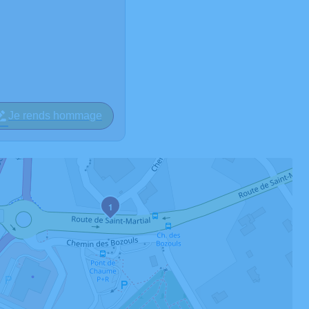
Je rends hommage
1