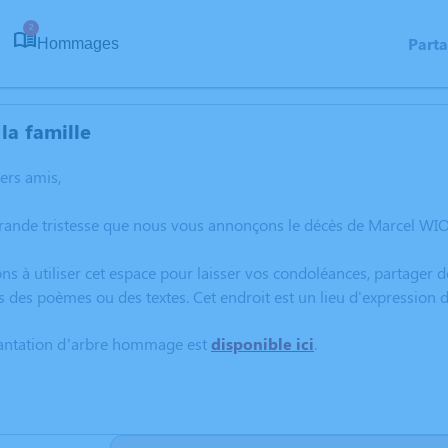
2
Part
Hommages
la famille
hers amis,
grande tristesse que nous vous annonçons le décès de Marcel WI
ns à utiliser cet espace pour laisser vos condoléances, partager
s des poèmes ou des textes. Cet endroit est un lieu d'expressio
lantation d’arbre hommage est
disponible ici
.