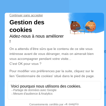
Déroulé de
Le jeudi 0
Crématorium
82000 Mon