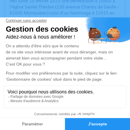
lieu lundi 10 février 2025 une bénédiction à 10h00 à
l'église Sainte Thérèse (130 avenue Charles de Gaulle -
82000 Montauban) suivi d'un hommage à 11h15 au
Crématorium de Montauban (100 Route de Saint-
Martial - 82000 Montauban).
Amitiés.
Cet espace privé est destiné à recueillir vos
condoléances ou le souvenir d’un moment passé.
Un service de plantation d’arbre hommage est
disponible ici
.
Je rends hommage
Cérémonie civile
lundi 10 février 2025 à 11h15
4
Crématorium de Montauban
Faire-part
Hommages
100 Route de Saint-Martial