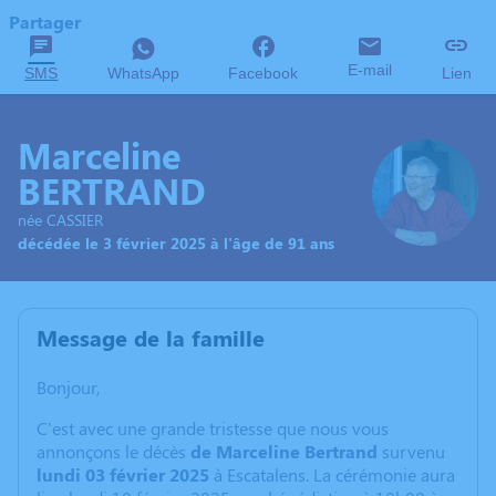
Partager
E-mail
SMS
WhatsApp
Facebook
Lien
Marceline
BERTRAND
née CASSIER
décédée le 3 février 2025 à l'âge de 91 ans
Message de la famille
Bonjour,
C'est avec une grande tristesse que nous vous
annonçons le décès
de Marceline Bertrand
survenu
lundi 03 février 2025
à Escatalens. La cérémonie aura