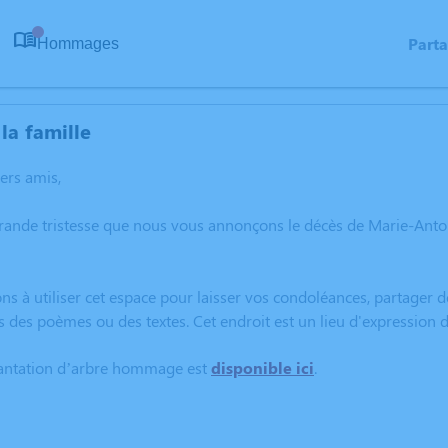
Part
Hommages
0
la famille
hers amis,
grande tristesse que nous vous annonçons le décès de Marie-Ant
ns à utiliser cet espace pour laisser vos condoléances, partager
s des poèmes ou des textes. Cet endroit est un lieu d'expressi
lantation d’arbre hommage est
disponible ici
.