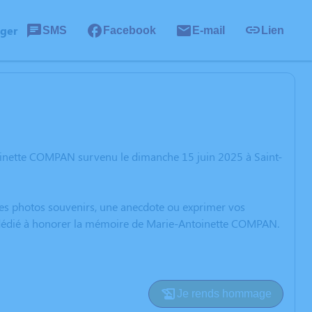
ager
SMS
Facebook
E-mail
Lien
oinette COMPAN survenu le dimanche 15 juin 2025 à Saint-
 des photos souvenirs, une anecdote ou exprimer vos
on dédié à honorer la mémoire de Marie-Antoinette COMPAN.
Je rends hommage