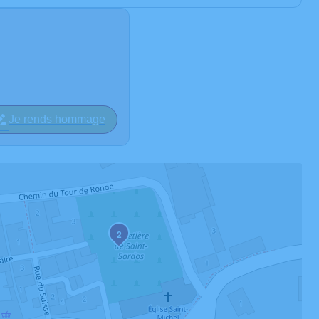
Je rends hommage
2